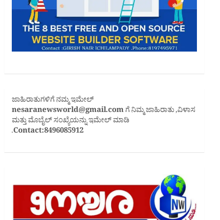
ಜಾಹಿರಾತುಗಳಿಗೆ ನಮ್ಮ ಇಮೇಲ್
nesaranewsworld@gmail.com
ಗೆ ನಿಮ್ಮ ಜಾಹಿರಾತು ,ವಿಳಾಸ
ಮತ್ತು ಮೊಬೈಲ್ ಸಂಖ್ಯೆಯನ್ನು ಇಮೇಲ್ ಮಾಡಿ
.
Contact:8496085912