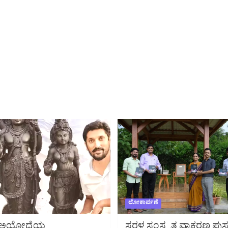
ಲೋಕಾರ್ಪಣೆ
ಅಯೋಧ್ಯೆಯ
ಸರಳ ಸಂಸ್ಕೃತ ವ್ಯಾಕರಣ ಪುಸ್