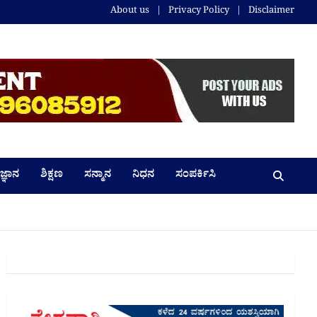
About us
Privacy Policy
Disclaimer
ಜ್ಞಾನ
ಶಿಕ್ಷಣ
ಸನ್ಮಾನ
ನಿಧನ
ಸಂಪರ್ಕಿಸಿ