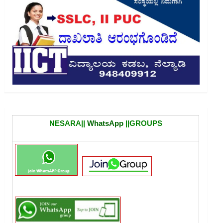
NESARA||
WhatsApp
||GROUPS