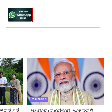
ಲೋಕಾರ್ಪಣೆ
ತಕ ಬಿಡುಗಡೆ
ಆ.6ರಂದು ಮಂಗಳೂರು ಜಂಕ್ಷನ್‌ನಲ್ಲಿ