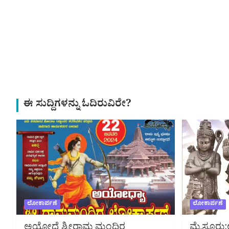
ಈ ಸುದ್ದಿಗಳನ್ನು ಓದಿರುವಿರೇ?
ಲೋಕಾರ್ಪಣೆ
ಲೋಕಾರ್ಪಣೆ
ಅಯೋಧ್ಯೆ ಶ್ರೀರಾಮ ಮಂದಿರ
ಮೈಸೂರು: