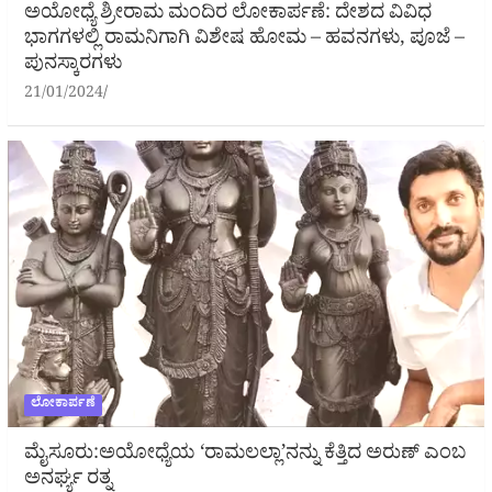
ಅಯೋಧ್ಯೆ ಶ್ರೀರಾಮ ಮಂದಿರ ಲೋಕಾರ್ಪಣೆ: ದೇಶದ ವಿವಿಧ
ಭಾಗಗಳಲ್ಲಿ ರಾಮನಿಗಾಗಿ ವಿಶೇಷ ಹೋಮ – ಹವನಗಳು, ಪೂಜೆ –
ಪುನಸ್ಕಾರಗಳು
21/01/2024
ಲೋಕಾರ್ಪಣೆ
ಮೈಸೂರು:ಅಯೋಧ್ಯೆಯ ‘ರಾಮಲಲ್ಲಾ’ನನ್ನು ಕೆತ್ತಿದ ಅರುಣ್ ಎಂಬ
ಅನರ್ಘ್ಯ ರತ್ನ