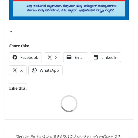
Share this:
Facebook
X
Email
LinkedIn
X
WhatsApp
Like this:
Load
Post
ಟೀಂ ಇಂಡಿಯಾದ ಮಾಜಿ ಕ್ರಿಕೆಟಿಗ ವಿನೋದ್ ಕಾಂಬ್ಳಿ ಆರೋಗ್ಯ ಸ್ಥಿತಿ