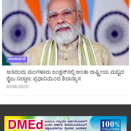
ಲೋಕಾರ್ಪಣೆ
ಆ.6ರಂದು ಮಂಗಳೂರು ಜಂಕ್ಷನ್‌ನಲ್ಲಿ ಅಂತಾ ರಾಷ್ಟ್ರೀಯ ಮಟ್ಟದ
ರೈಲು ನಿಲ್ದಾಣ: ಪ್ರಧಾನಿಯಿಂದ ಶಿಲಾನ್ಯಾಸ
03/08/2023