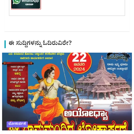
ಈ ಸುದ್ದಿಗಳನ್ನು ಓದಿರುವಿರೇ?
ಲೋಕಾರ್ಪಣೆ