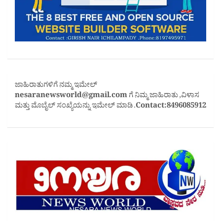
ಜಾಹಿರಾತುಗಳಿಗೆ ನಮ್ಮ ಇಮೇಲ್
nesaranewsworld@gmail.com
ಗೆ ನಿಮ್ಮ ಜಾಹಿರಾತು ,ವಿಳಾಸ
ಮತ್ತು ಮೊಬೈಲ್ ಸಂಖ್ಯೆಯನ್ನು ಇಮೇಲ್ ಮಾಡಿ .
Contact:8496085912