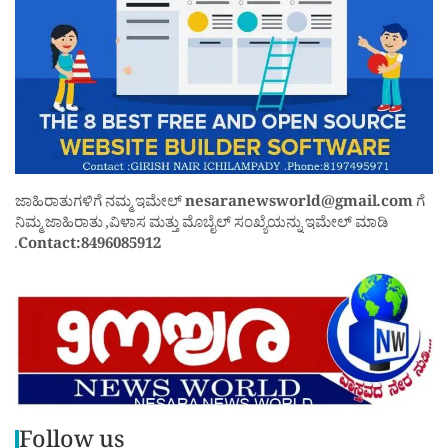
ಜಾಹಿರಾತುಗಳಿಗೆ ನಮ್ಮ ಇಮೇಲ್
nesaranewsworld@gmail.com
ಗೆ
ನಿಮ್ಮ ಜಾಹಿರಾತು ,ವಿಳಾಸ ಮತ್ತು ಮೊಬೈಲ್ ಸಂಖ್ಯೆಯನ್ನು ಇಮೇಲ್ ಮಾಡಿ
.
Contact:8496085912
Follow us