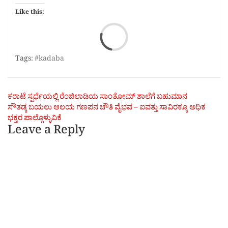
Like this:
Loa
Tags:
#kadaba
Post
ಕರಾಟೆ ಸ್ಪರ್ಧೆಯಲ್ಲಿ ರೆಂಜಿಲಾಡಿಯ ಸಾಂತೋಮ್ ಶಾಲೆಗೆ ಬಹುಮಾನ
ಸೌತಡ್ಕ ಬಯಲು ಆಲಯ ಗಣಪನ ಚೌತಿ ವೈಭವ – ಐವತ್ತು ಸಾವಿರಕ್ಕೂ ಅಧಿಕ
navigation
ಭಕ್ತರ ಪಾಲ್ಗೊಳ್ಳುವಿಕೆ
Leave a Reply