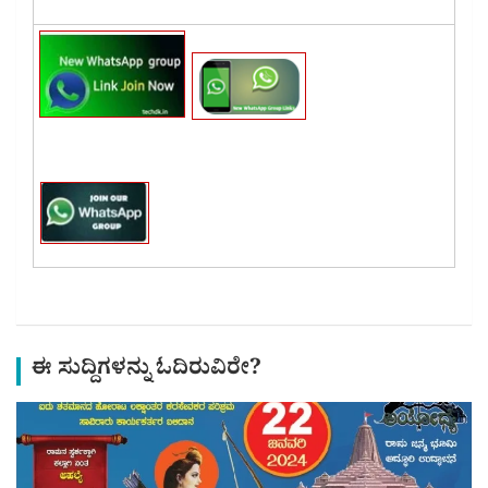
ಈ ಸುದ್ದಿಗಳನ್ನು ಓದಿರುವಿರೇ?