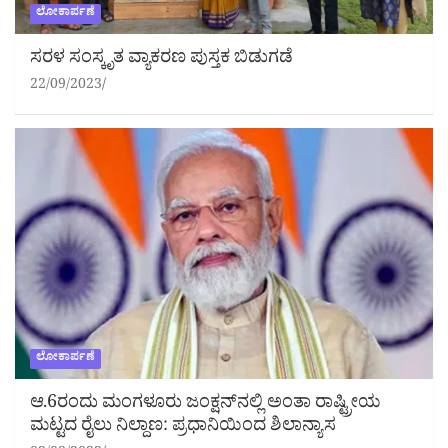
ಲೋಕಾರ್ಪಣೆ
ಸರಳ ಸಂಸ್ಕೃತ ವ್ಯಾಕರಣ ಪುಸ್ತಕ ಬಿಡುಗಡೆ
22/09/2023
ಲೋಕಾರ್ಪಣೆ
ಆ.6ರಂದು ಮಂಗಳೂರು ಜಂಕ್ಷನ್‌ನಲ್ಲಿ ಅಂತಾ ರಾಷ್ಟ್ರೀಯ
ಮಟ್ಟದ ರೈಲು ನಿಲ್ದಾಣ: ಪ್ರಧಾನಿಯಿಂದ ಶಿಲಾನ್ಯಾಸ