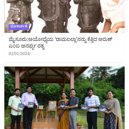
ಲೋಕಾರ್ಪಣೆ
ಮೈಸೂರು:ಅಯೋಧ್ಯೆಯ ‘ರಾಮಲಲ್ಲಾ’ನನ್ನು ಕೆತ್ತಿದ ಅರುಣ್
ಎಂಬ ಅನರ್ಘ್ಯ ರತ್ನ
02/01/2024