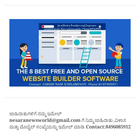
ಜಾಹಿರಾತುಗಳಿಗೆ ನಮ್ಮ ಇಮೇಲ್
nesaranewsworld@gmail.com
ಗೆ ನಿಮ್ಮ ಜಾಹಿರಾತು ,ವಿಳಾಸ
ಮತ್ತು ಮೊಬೈಲ್ ಸಂಖ್ಯೆಯನ್ನು ಇಮೇಲ್ ಮಾಡಿ .
Contact:8496085912