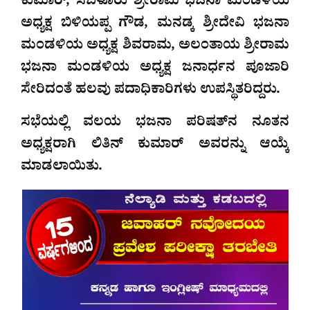
ಕುಮಾರ್, ಸಬಳೂರು ಶ್ರೀರಾಮ ಭಜನಾ ಮಂಡಳಿಯ
ಅಧ್ಯಕ್ಷ ಬಿಳಿಯಪ್ಪ ಗೌಡ, ಮನಡ್ಕ ಶ್ರೀದೇವಿ ಭಜನಾ
ಮಂಡಳಿಯ ಅಧ್ಯಕ್ಷ ಶಿವರಾಮ, ಅಲಂತಾಯ ಶ್ರೀರಾಮ
ಭಜನಾ ಮಂಡಳಿಯ ಅಧ್ಯಕ್ಷ ಜನಾರ್ಧನ ಪೂಜಾರಿ
ಸೇರಿದಂತೆ ಹಲವು ಪದಾಧಿಕಾರಿಗಳು ಉಪಸ್ಥಿತರಿದ್ದರು.
ಸಭೆಯಲ್ಲಿ ವಲಯ ಭಜನಾ ಪರಿಷತ್‌ನ ನೂತನ
ಅಧ್ಯಕ್ಷರಾಗಿ ಲಿತಿನ್ ಕುಮಾರ್ ಅವರನ್ನು ಆಯ್ಕೆ
ಮಾಡಲಾಯಿತು.