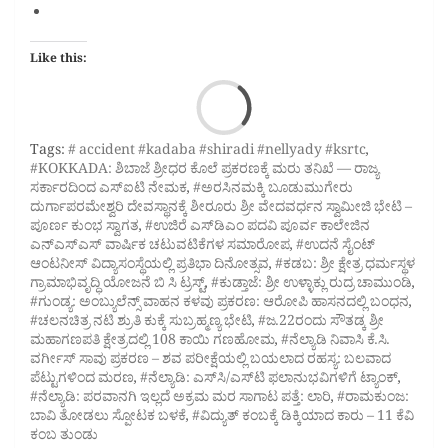
Like this:
Loa
Tags:
# accident #kadaba #shiradi #nellyady #ksrtc
,
#KOKKADA: ಶಿಬಾಜೆ ಶ್ರೀಧರ ಕೊಲೆ ಪ್ರಕರಣಕ್ಕೆ ಮರು ತನಿಖೆ — ರಾಜ್ಯ
ಸರ್ಕಾರದಿಂದ ಎಸ್‌ಐಟಿ ನೇಮಕ
,
#ಅರಸಿನಮಕ್ಕಿ ಬೂಡುಮುಗೇರು
ದುರ್ಗಾಪರಮೇಶ್ವರಿ ದೇವಸ್ಥಾನಕ್ಕೆ ಶೀರೂರು ಶ್ರೀ ವೇದವರ್ಧನ ಸ್ವಾಮೀಜಿ ಭೇಟಿ –
ಪೂರ್ಣ ಕುಂಭ ಸ್ವಾಗತ
,
#ಉಜಿರೆ ಎಸ್‌ಡಿಎಂ ಪದವಿ ಪೂರ್ವ ಕಾಲೇಜಿನ
ಎನ್‌ಎಸ್‌ಎಸ್ ವಾರ್ಷಿಕ ಚಟುವಟಿಕೆಗಳ ಸಮಾರೋಪ
,
#ಉದನೆ ಸೈಂಟ್
ಆಂಟನೀಸ್‌ ವಿದ್ಯಾಸಂಸ್ಥೆಯಲ್ಲಿ ಪ್ರತಿಭಾ ದಿನೋತ್ಸವ
,
#ಕಡಬ: ಶ್ರೀ ಕ್ಷೇತ್ರ ಧರ್ಮಸ್ಥಳ
ಗ್ರಾಮಾಭಿವೃದ್ಧಿ ಯೋಜನೆ ಬಿ ಸಿ ಟ್ರಸ್ಟ್‌
,
#ಕುಡ್ತಾಜೆ: ಶ್ರೀ ಉಳ್ಳಾಕ್ಲು ರುದ್ರ ಚಾಮುಂಡಿ
,
#ಗುಂಡ್ಯ: ಅಂಬ್ಯುಲೆನ್ಸ್ ವಾಹನ ಕಳವು ಪ್ರಕರಣ: ಆರೋಪಿ ಹಾಸನದಲ್ಲಿ ಬಂಧನ
,
#ಚಲನಚಿತ್ರ ನಟಿ ಶ್ರುತಿ ಕುಕ್ಕೆ ಸುಬ್ರಹ್ಮಣ್ಯ ಭೇಟಿ
,
#ಜ.22ರಂದು ಸೌತಡ್ಕ ಶ್ರೀ
ಮಹಾಗಣಪತಿ ಕ್ಷೇತ್ರದಲ್ಲಿ 108 ಕಾಯಿ ಗಣಹೋಮ
,
#ನೆಲ್ಯಾಡಿ ನಿವಾಸಿ ಕೆ.ಸಿ.
ವರ್ಗೀಸ್ ಸಾವು ಪ್ರಕರಣ – ಶವ ಪರೀಕ್ಷೆಯಲ್ಲಿ ಬಯಲಾದ ರಹಸ್ಯ: ಬಲವಾದ
ಪೆಟ್ಟುಗಳಿಂದ ಮರಣ
,
#ನೆಲ್ಯಾಡಿ: ಎಸ್‌ಸಿ/ಎಸ್‌ಟಿ ಫಲಾನುಭವಿಗಳಿಗೆ ಟ್ಯಾಂಕ್
,
#ನೆಲ್ಯಾಡಿ: ಪರವಾನಗಿ ಇಲ್ಲದೆ ಅಕ್ರಮ ಮರ ಸಾಗಾಟ ಪತ್ತೆ: ಲಾರಿ
,
#ರಾಮಕುಂಜ:
ಬಾವಿ ತೋಡಲು ಸ್ಪೋಟಕ ಬಳಕೆ
,
#ವಿದ್ಯುತ್ ಕಂಬಕ್ಕೆ ಡಿಕ್ಕಿಯಾದ ಕಾರು – 11 ಕೆವಿ
ಕಂಬ ತುಂಡು