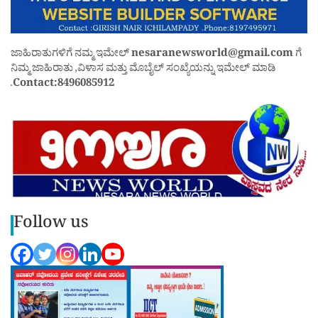
ಜಾಹಿರಾತುಗಳಿಗೆ ನಮ್ಮ ಇಮೇಲ್
nesaranewsworld@gmail.com
ಗೆ
ನಿಮ್ಮ ಜಾಹಿರಾತು ,ವಿಳಾಸ ಮತ್ತು ಮೊಬೈಲ್ ಸಂಖ್ಯೆಯನ್ನು ಇಮೇಲ್ ಮಾಡಿ
.
Contact:8496085912
Follow us